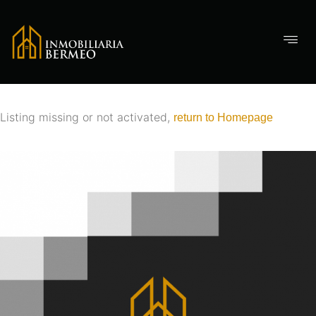
Listing missing or not activated,
return to Homepage