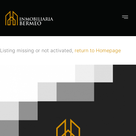
Listing missing or not activated,
return to Homepage