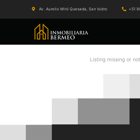
Av. Aurelio Miró Quesada, San Isidro
+51 9
Listing missing or no