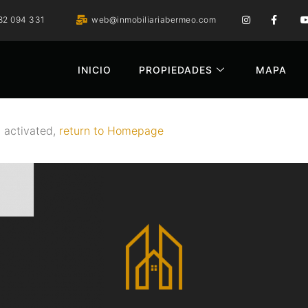
82 094 331
web@inmobiliariabermeo.com
INICIO
PROPIEDADES
MAPA
t activated,
return to Homepage