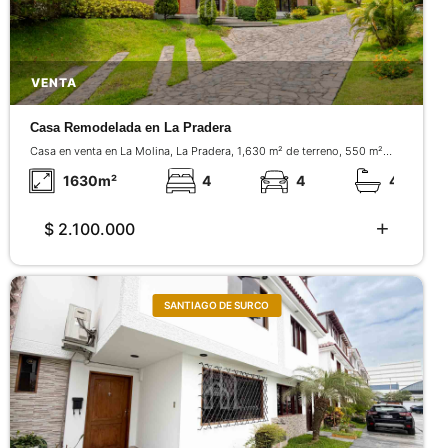
VENTA
Casa Remodelada en La Pradera
Casa en venta en La Molina, La Pradera, 1,630 m² de terreno, 550 m²
construidos, 4 dormitorios con baño, gran jardín y remodelación interior
completa.
1630
m²
4
4
4
$ 2.100.000
SANTIAGO DE SURCO