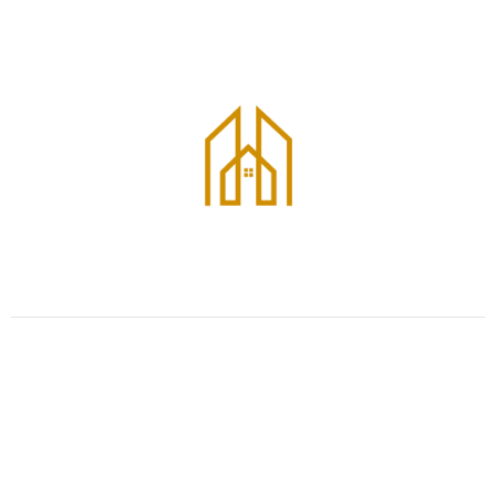
Contáctanos y descubre nuestras opciones en venta y alquiler en
los distritos más exclusivos de la ciudad.
¿Listo para empezar?
Ya sea que quieras comprar o vender una propiedad,
estamos aquí para ayudarte.