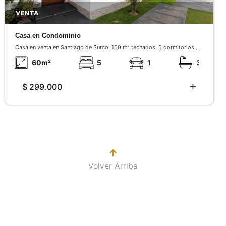
VENTA
Casa en Condominio
Casa en venta en Santiago de Surco, 150 m² techados, 5 dormitorios,
condominio con seguridad 24/7, cerca a Av. El Derby y Av. El Polo.
60
m²
5
1
3
$ 299.000
Volver Arriba