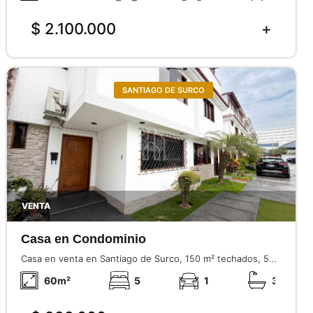
$ 2.100.000
SANTIAGO DE SURCO
VENTA
Casa en Condominio
Casa en venta en Santiago de Surco, 150 m² techados, 5
dormitorios, condominio con seguridad 24/7, cerca a Av. El
60
m²
5
1
3
Derby y Av. El Polo.