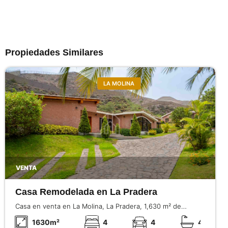
Propiedades Similares
LA MOLINA
VENTA
Casa Remodelada en La Pradera
Casa en venta en La Molina, La Pradera, 1,630 m² de
terreno, 550 m² construidos, 4 dormitorios con baño, gran
1630
m²
4
4
4
jardín y remodelación interior completa.