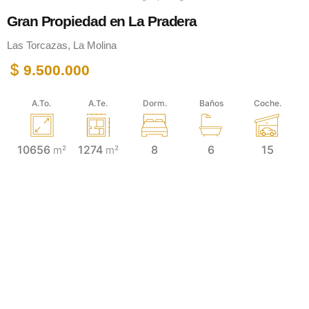
Gran Propiedad en La Pradera
Las Torcazas, La Molina
$
9.500.000
A.To.
A.Te.
Dorm.
Baños
Coche.
10656
1274
8
6
15
m²
m²