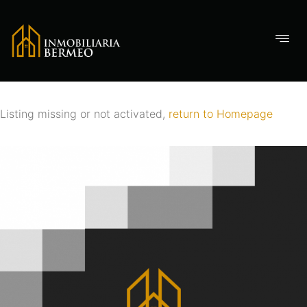
Listing missing or not activated,
return to Homepage