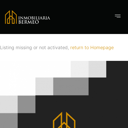
Listing missing or not activated,
return to Homepage