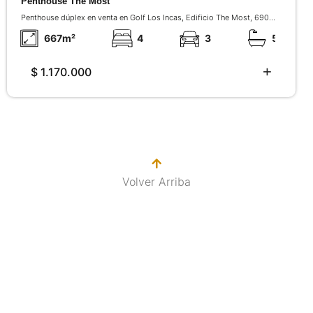
Penthouse The Most
Penthouse dúplex en venta en Golf Los Incas, Edificio The Most, 690
m², vista al golf, amplia terraza, piscina, 4 dormitorios y áreas comunes
excelentes.
667
m²
4
3
5
$ 1.170.000
Volver Arriba