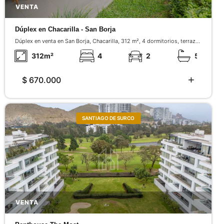
VENTA
Dúplex en Chacarilla - San Borja
Dúplex en venta en San Borja, Chacarilla, 312 m², 4 dormitorios, terraza,
ascensor directo, 2 cocheras y cargador eléctrico.
312
m²
4
2
5
$ 670.000
SANTIAGO DE SURCO
VENTA