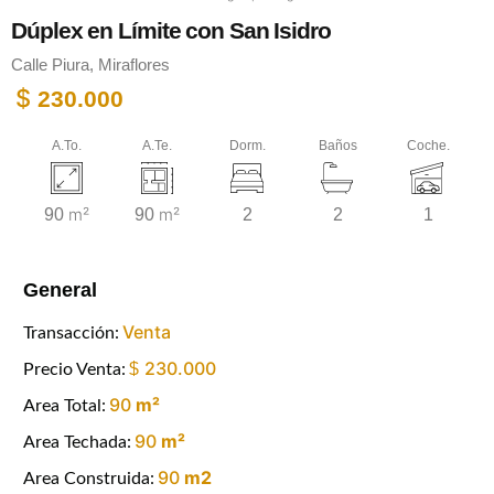
Dúplex en Límite con San Isidro
Calle Piura, Miraflores
$
230.000
A.To.
A.Te.
Dorm.
Baños
Coche.
m²
m²
90
90
2
2
1
General
Venta
Transacción:
230.000
$
Precio Venta:
90
m²
Area Total:
90
m²
Area Techada:
90
m2
Area Construida: