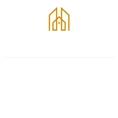
Contáctanos y descubre nuestras opciones en venta y alquiler en
los distritos más exclusivos de la ciudad.
¿Listo para empezar?
Ya sea que quieras comprar o vender una propiedad,
estamos aquí para ayudarte.
Secciones