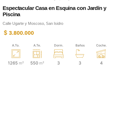
Espectacular Casa en Esquina con Jardín y
Piscina
Calle Ugarte y Moscoso, San Isidro
$
3.800.000
A.To.
A.Te.
Dorm.
Baños
Coche.
1265
550
3
3
4
m²
m²