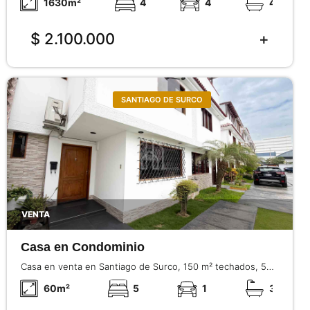
1630
m²
4
4
4
jardín y remodelación interior completa.
$ 2.100.000
SANTIAGO DE SURCO
VENTA
Casa en Condominio
Casa en venta en Santiago de Surco, 150 m² techados, 5
dormitorios, condominio con seguridad 24/7, cerca a Av. El
60
m²
5
1
3
Derby y Av. El Polo.