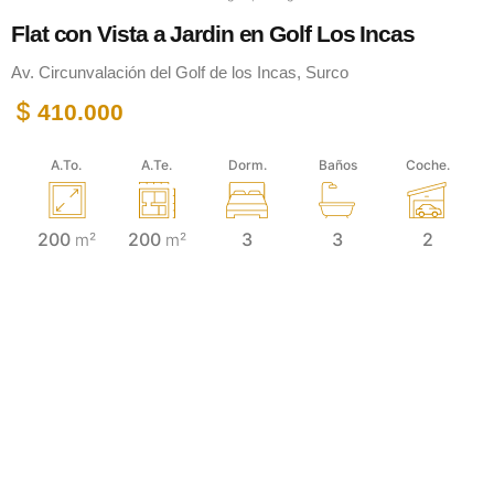
Flat con Vista a Jardin en Golf Los Incas
Av. Circunvalación del Golf de los Incas, Surco
$
410.000
A.To.
A.Te.
Dorm.
Baños
Coche.
200
200
3
3
2
m²
m²