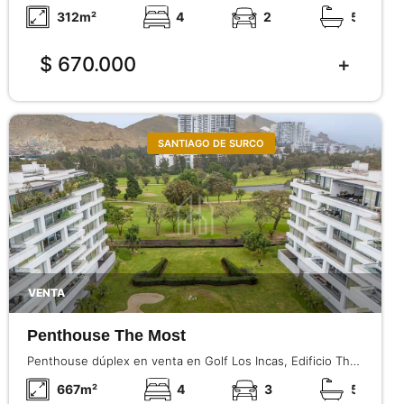
dormitorios, terraza, ascensor directo, 2 cocheras y
312
m²
4
2
5
cargador eléctrico.
$ 670.000
SANTIAGO DE SURCO
VENTA
Penthouse The Most
Penthouse dúplex en venta en Golf Los Incas, Edificio The
Most, 690 m², vista al golf, amplia terraza, piscina, 4
667
m²
4
3
5
dormitorios y áreas comunes excelentes.