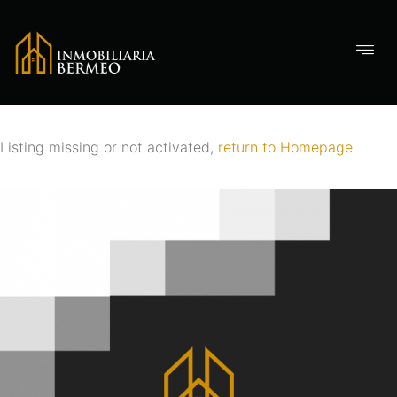
Listing missing or not activated,
return to Homepage